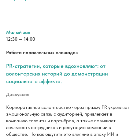
Работа параллельных площадок
PR-стратегии, которые вдохновляют: от
волонтерских историй до демонстрации
социального эффекта.
Дискуссия
Корпоративное волонтерство через призму PR укрепляет
эмоциональную связь с аудиторией, привлекает в
компанию таланты и партнёров, а также повышает
лояльность сотрудников и репутацию компании в
обществе. Но как ощутить это влияние в эпоху ИИ и
цифровых метрик?
На сессии мы разберём креативные подходы к
сторителлингу в PR, где волонтёрские проекты компании
вызывают эмоциональный отклик у аудитории, и обсудим,
как с помощью СМИ превратить эти инициативы в магнит
для талантов и партнеров. Участники проанализируют,