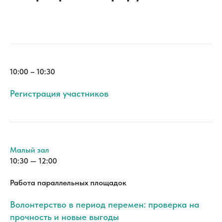
10:00 – 10:30
Регистрация участников
Малый зал
10:30 — 12:00
Работа параллельных площадок
Волонтерство в период перемен: проверка на
прочность и новые выгоды
Круглый стол
В современных реалиях бизнес сталкивается с
беспрецедентными вызовами: нехватка ресурсов,
кадровый голод и оптимизация бюджетов. В этих условиях
программы корпоративного волонтерства часто