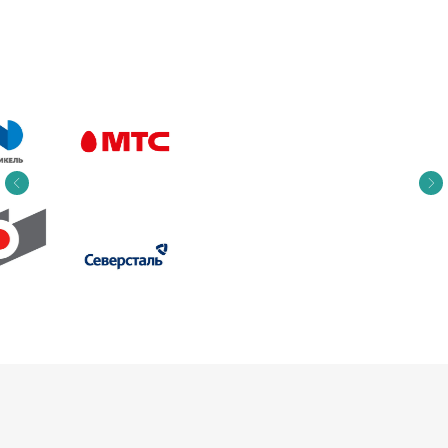
стратегическим элементом корпоративной
культуры компаний: это больше не просто
«хорошо» или «похвально», а «эффективно»
для всех заинтересованных сторон: для
общества, для HR-бренда и для мотивации
команды».
Спикеры