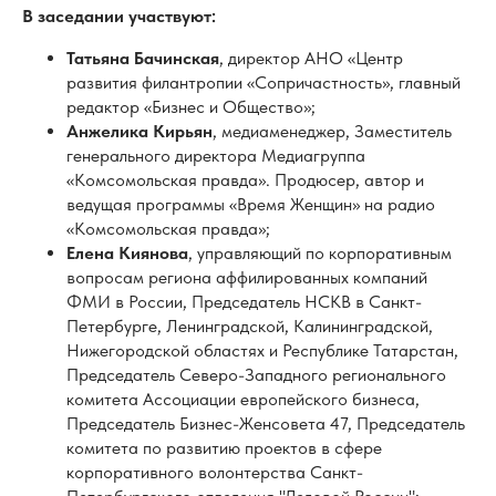
«Комсомольская правда». Продюсер, автор и
ведущая программы «Время Женщин» на радио
«Комсомольская правда»;
Елена Киянова
, управляющий по корпоративным
вопросам региона аффилированных компаний
ФМИ в России, Председатель НСКВ в Санкт-
Петербурге, Ленинградской, Калининградской,
Нижегородской областях и Республике Татарстан,
Председатель Северо-Западного регионального
комитета Ассоциации европейского бизнеса,
Председатель Бизнес-Женсовета 47, Председатель
комитета по развитию проектов в сфере
корпоративного волонтерства Санкт-
Петербургского отделения "Деловой России";
Любовь Маляревская
, генеральный директор,
Русская Медиагруппа;
Юрий Нестеренко
, медиаэксперт, основатель
коммуникационного агентства «Непросто PR», член
экспертного совета комитета Госдумы по защите
семьи.