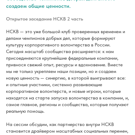
культуру корпоративного волонтерства в России.
Сегодня масштаб сообщества расширяется: к нам
присоединяются крупнейшие федеральные компании,
привнося свежий опыт, ресурсы и вдохновение. Вместе
мы не только укрепляем наши позиции, но и создаем
новую ценность — синергию, в которой выигрывают все:
и опытные участники, системно развивающие
корпоративное волонтерств, и новые игроки, которые
находятся на старте запуска волонтерства в компании, и,
самое главное, регионы и сообщества, которые получают
реальную помощь.
На сессии обсудим, как партнерство внутри НСКВ
становится драйвером масштабных социальных перемен,
и как новые чемпионы добрых дел влияют на устойчивое
развитие волонтерства в стране.
Важной темой станет обсуждение актуальных подходов к
отражению результатов корпоративных волонтерских
программ в международных и российских стандартах и
ESG-рейтингах. Состоится церемония подписаний