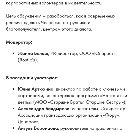
Жанна Белаш
, PR-директор, ООО «Юнирест»
(Rostic’s).
В заседании участвуют:
Юлия Артюхина
, директор по работе с ключевыми
партнерами, волонтерская программа «Наставники
детям» (МОО «Старшие Братья Старшие Сестры»);
Александра Болдырева
, исполнительный директор
Ассоциации грантодающих организаций «Форум
Доноров»;
Айгуль Воронцова
, руководитель направления по
КСО, Сбер;
Анна Орлова
, руководитель социальных проектов
Rostic’s, генеральный директор благотворительного
фонда «Открывая горизонты»;
Андрей Прокофьев
, руководитель отдела по
работе с партнерами Благотворительного фонда
помощи бездомным животным «Ника»;