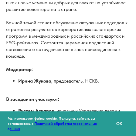
соглашения о сотрудничестве в знак присоединения к
команде.
Модератор:
Ирина Жукова,
председатель, НСКВ.
В заседании участвуют:
Рустем Аскаров
, начальник Управления делами,
Татэнерго;
Юлия Бычкова
, руководитель Группы
корпоративных коммуникаций, Мэлон Фэшн Груп;
Татьяна Гончаренко
, заместитель начальника
управления международного сотрудничества,
Алроса;
Анна Долгова
, административный директор, Авито
Мы используем файлы cookie. Пользуясь сайтом, вы
Елена Дубовицкая
, директор центра устойчивого
OK
соглашаетесь с
Политикой обработки персональных
развития, профессор бизнес-практики, Сколково;
данных
Роман Сидорец
, директор по взаимодействию с