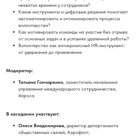
Волонтерство как антикризисный HR-инструмент:
от удержания до привлечения.
Модератор:
Татьяна Гончаренко
, заместитель начальника
управления международного сотрудничества,
Алроса.
В заседании участвуют:
Олеся Владимирова
, директор департамента
общественных связей, Аэрофлот;
Альфия Гафурова
, руководитель направления КСО,
куратор направления корпоративной социальной
ответственности, Газпром-Медиа Холдинг;
Анастасия Калинина
, руководитель направления
«Программы развития волонтерства», фонд Х5
«Выручаем»;
Елена Матвеева
, к.ю.н., координатор Подкомитета