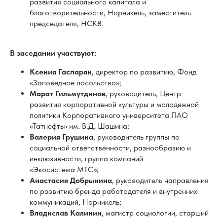
Ксения Гаспарян
, директор по развитию, Фонд
«Заповедное посольство»;
Марат Гильмутдинов
, руководитель, Центр
развития корпоративной культуры и молодежной
политики Корпоративного университета ПАО
«Татнефть» им. В.Д. Шашина;
Валерия Грушина
, руководитель группы по
социальной ответственности, разнообразию и
инклюзивности, группа компаний
«Экосистема МТС»;
Анастасия Добрынина
, руководитель направления
по развитию бренда работодателя и внутренних
коммуникаций, Норникель;
Владислав Калинин
, магистр социологии, старший
преподаватель кафедры государственного
управления и публичной политики РАНХиГС;
Мария Калиновская
, директор, группа
операционных рисков и устойчивого развития, Kept;
Марина Мелкова
, лидер профессиональных
сообществ, ОТП Банк;
Галина Секиринская
, вице-президент, начальник